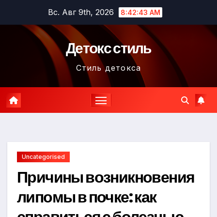
Перейти
Вс. Авг 9th, 2026
8:42:44 AM
к
содержимому
Детокс стиль
Стиль детокса
Uncategorised
Причины возникновения
липомы в почке: как
справиться с болезнью