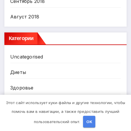
Сентябрь 2018
Август 2018
Категории
Uncategorised
Диеты
Здоровье
Этот сайт использует куки-файлы и другие технологии, чтобы
Мода и красота
помочь вам в навигации, а также предоставить лучший
Новости плюс
пользовательский опыт.
OK