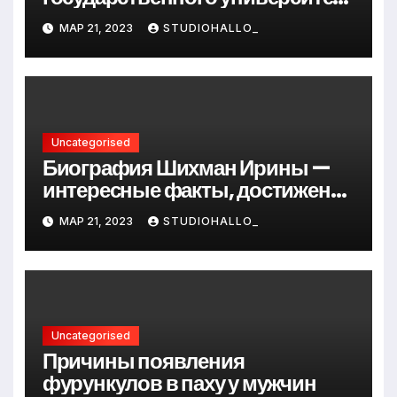
Андрея Сидорова — от студента
МАР 21, 2023
STUDIOHALLO_
до руководителя
Uncategorised
Биография Шихман Ирины —
интересные факты, достижения
и путь к успеху
МАР 21, 2023
STUDIOHALLO_
Uncategorised
Причины появления
фурункулов в паху у мужчин