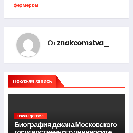
фермером!
От
znakcomstva_
Похожая запись
Uncategorised
Биография декана Московского
государственного университета