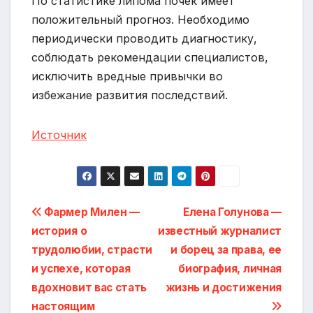
По статистике липома почек имеет
положительный прогноз. Необходимо
периодически проводить диагностику,
соблюдать рекомендации специалистов,
исключить вредные привычки во
избежание развития последствий.
Источник
Навигация
Фармер Милен —
Елена Голунова —
история о
известный журналист
по
трудолюбии, страсти
и борец за права, ее
записям
и успехе, которая
биография, личная
вдохновит вас стать
жизнь и достижения
настоящим