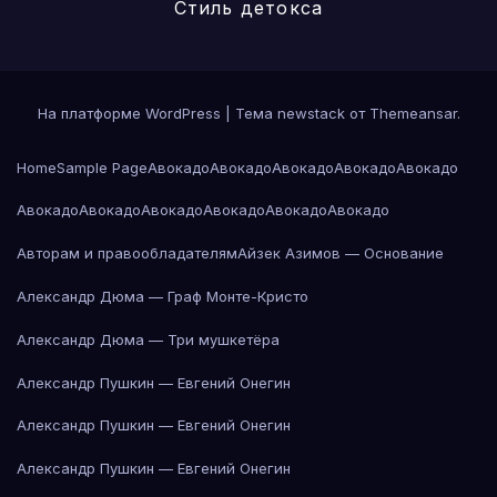
Стиль детокса
На платформе WordPress
|
Тема newstack от
Themeansar
.
Home
Sample Page
Авокадо
Авокадо
Авокадо
Авокадо
Авокадо
Авокадо
Авокадо
Авокадо
Авокадо
Авокадо
Авокадо
Авторам и правообладателям
Айзек Азимов — Основание
Александр Дюма — Граф Монте-Кристо
Александр Дюма — Три мушкетёра
Александр Пушкин — Евгений Онегин
Александр Пушкин — Евгений Онегин
Александр Пушкин — Евгений Онегин