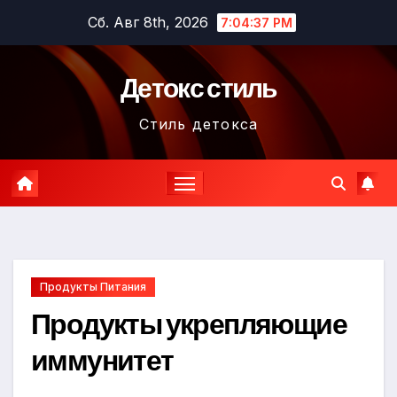
Перейти
Сб. Авг 8th, 2026
7:04:38 PM
к
содержимому
Детокс стиль
Стиль детокса
Продукты Питания
Продукты укрепляющие
иммунитет