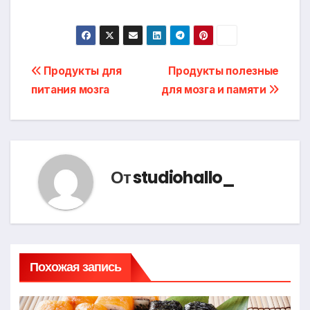
Навигация
Продукты для
Продукты полезные
питания мозга
для мозга и памяти
по
записям
От
studiohallo_
Похожая запись