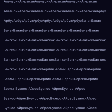
Апельсин
Апельсин
Апельсин
Апельсин
Апельсин
Апельсин
Апельсин
Апельсин
Апельсин
Апельсин
Апельсин
Апельсин
Арбуз
Арбуз
Арбуз
Арбуз
Арбуз
Арбуз
Арбуз
Арбуз
Арбуз
Банан
Банан
Банан
Банан
Банан
Банан
Банан
Банан
Банан
Банан
Банан
Банан
Бангкок
Бангкок
Бангкок
Бангкок
Бангкок
Бангкок
Бангкок
Бангкок
Бангкок
Бангкок
Бангкок
Бангкок
Бангкок
Бангкок
Бангкок
Бангкок
Бангкок
Бангкок
Бангкок
Бангкок
Бангкок
Бангкок
Бангкок
Бангкок
Бангкок
Бангкок
Бангкок
Берлин
Берлин
Берлин
Берлин
Берлин
Берлин
Берлин
Берлин
Берлин
Берлин
Берлин
Берлин
Берлин
Берлин
Буэнос-Айрес
Буэнос-Айрес
Буэнос-Айрес
Буэнос-Айрес
Буэнос-Айрес
Буэнос-Айрес
Буэнос-Айрес
Буэнос-Айрес
Буэнос-Айрес
Буэнос-Айрес
Буэнос-Айрес