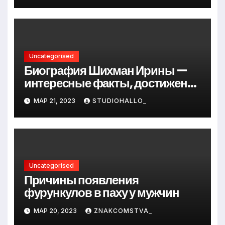
Uncategorised
Биография Шихман Ирины —
интересные факты, достижения
и путь к успеху
МАР 21, 2023
STUDIOHALLO_
Uncategorised
Причины появления
фурункулов в паху у мужчин
МАР 20, 2023
ZNAKCOMSTVA_