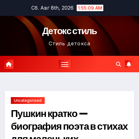
Перейти
Сб. Авг 8th, 2026
1:55:10 AM
к
содержимому
Детокс стиль
Стиль детокса
Uncategorised
Пушкин кратко —
биография поэта в стихах
для маленьких