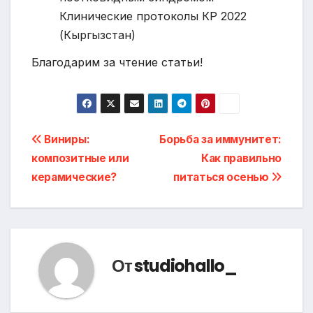
Клинические протоколы КР 2022
(Кыргызстан)
Благодарим за чтение статьи!
Навигация
Виниры:
Борьба за иммунитет:
композитные или
Как правильно
по
керамические?
питаться осенью
записям
От
studiohallo_