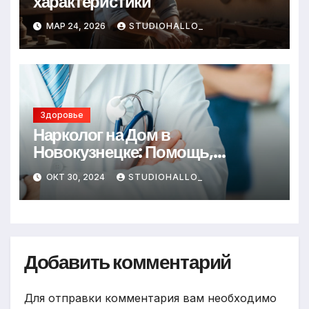
характеристики
МАР 24, 2026
STUDIOHALLO_
Здоровье
Нарколог на Дом в
Новокузнецке: Помощь,
Которая Всегда Рядом
ОКТ 30, 2024
STUDIOHALLO_
Добавить комментарий
Для отправки комментария вам необходимо