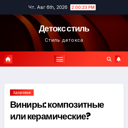
Перейти
Чт. Авг 6th, 2026
2:00:24 PM
к
содержимому
Детокс стиль
Стиль детокса
Здоровье
Виниры: композитные
или керамические?