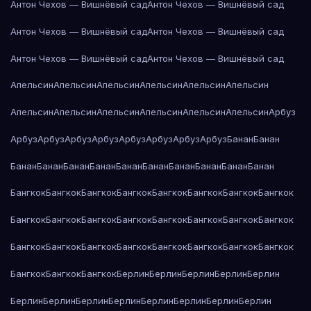
Антон Чехов — Вишнёвый сад
Антон Чехов — Вишнёвый сад
Антон Чехов — Вишнёвый сад
Антон Чехов — Вишнёвый сад
Антон Чехов — Вишнёвый сад
Антон Чехов — Вишнёвый сад
Апельсин
Апельсин
Апельсин
Апельсин
Апельсин
Апельсин
Апельсин
Апельсин
Апельсин
Апельсин
Апельсин
Апельсин
Арбуз
Арбуз
Арбуз
Арбуз
Арбуз
Арбуз
Арбуз
Арбуз
Арбуз
Банан
Банан
Банан
Банан
Банан
Банан
Банан
Банан
Банан
Банан
Банан
Банан
Бангкок
Бангкок
Бангкок
Бангкок
Бангкок
Бангкок
Бангкок
Бангкок
Бангкок
Бангкок
Бангкок
Бангкок
Бангкок
Бангкок
Бангкок
Бангкок
Бангкок
Бангкок
Бангкок
Бангкок
Бангкок
Бангкок
Бангкок
Бангкок
Бангкок
Бангкок
Бангкок
Берлин
Берлин
Берлин
Берлин
Берлин
Берлин
Берлин
Берлин
Берлин
Берлин
Берлин
Берлин
Берлин