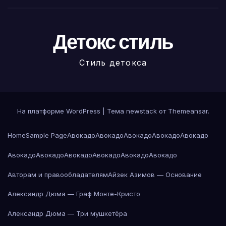
Детокс стиль
Стиль детокса
На платформе WordPress
|
Тема newstack от
Themeansar
.
Home
Sample Page
Авокадо
Авокадо
Авокадо
Авокадо
Авокадо
Авокадо
Авокадо
Авокадо
Авокадо
Авокадо
Авокадо
Авторам и правообладателям
Айзек Азимов — Основание
Александр Дюма — Граф Монте-Кристо
Александр Дюма — Три мушкетёра