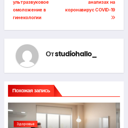
ультразвуковое
анализах на
по
омоложение в
коронавирус COVID-19
записям
гинекологии
От
studiohallo_
Похожая запись
Здоровье