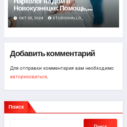
Нарколог на Дом в
Новокузнецке: Помощь,
Которая Всегда Рядом
ОКТ 30, 2024
STUDIOHALLO_
Добавить комментарий
Для отправки комментария вам необходимо
авторизоваться
.
Поиск
Поиск