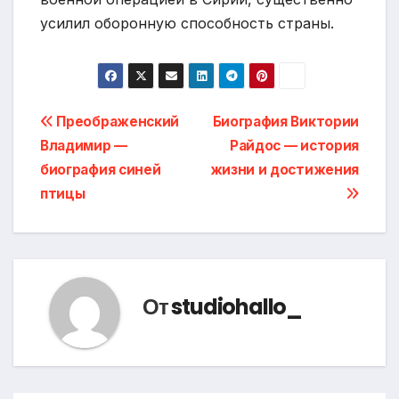
усилил оборонную способность страны.
Навигация
Преображенский
Биография Виктории
Владимир —
Райдос — история
по
биография синей
жизни и достижения
записям
птицы
От
studiohallo_