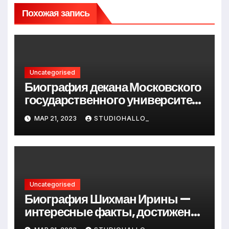
Похожая запись
Uncategorised
Биография декана Московского
государственного университета
Андрея Сидорова — от студента
МАР 21, 2023
STUDIOHALLO_
до руководителя
Uncategorised
Биография Шихман Ирины —
интересные факты, достижения
и путь к успеху