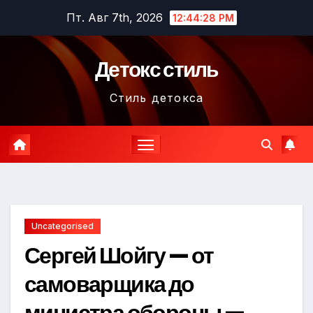
Перейти
Пт. Авг 7th, 2026
12:44:29 PM
к
содержимому
Детокс стиль
Стиль детокса
Uncategorised
Сергей Шойгу — от
самоварщика до
министра обороны —