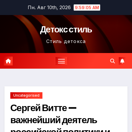
Перейти
Пн. Авг 10th, 2026
9:59:06 AM
к
содержимому
Детокс стиль
Стиль детокса
Uncategorised
Сергей Витте —
важнейший деятель
российской политики и