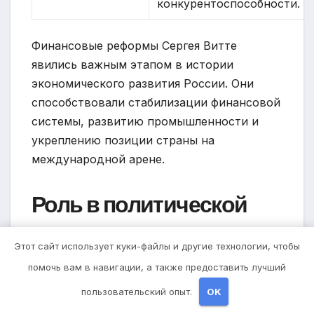
конкурентоспособности.
Финансовые реформы Сергея Витте
явились важным этапом в истории
экономического развития России. Они
способствовали стабилизации финансовой
системы, развитию промышленности и
укреплению позиции страны на
международной арене.
Роль в политической
жизни страны
Этот сайт использует куки-файлы и другие технологии, чтобы
помочь вам в навигации, а также предоставить лучший
Сергей Витте был активным участником
переговоров по подписанию Пекинского
пользовательский опыт.
OK
договора 1860 года, который закрепил