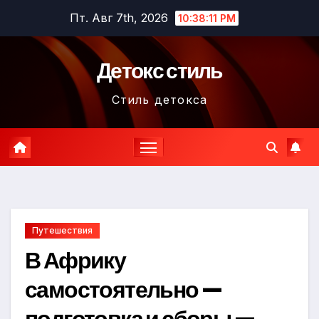
Перейти
Пт. Авг 7th, 2026
10:38:13 PM
к
содержимому
Детокс стиль
Стиль детокса
Путешествия
В Африку
самостоятельно —
подготовка и сборы —