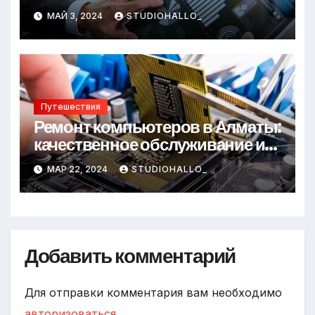
финансирования организаций
МАЙ 3, 2024
STUDIOHALLO_
Путешествия
Ремонт компьютеров в Алматы:
качественное обслуживание и
надежные специалисты
МАР 22, 2024
STUDIOHALLO_
Добавить комментарий
Для отправки комментария вам необходимо
авторизоваться
.