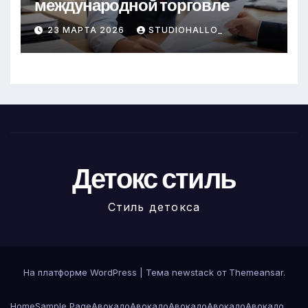
международной торговле
23 МАРТА 2026
STUDIOHALLO_
Детокс стиль
Стиль детокса
На платформе WordPress
|
Тема newstack от
Themeansar
.
Home
Sample Page
Авокадо
Авокадо
Авокадо
Авокадо
Авокадо