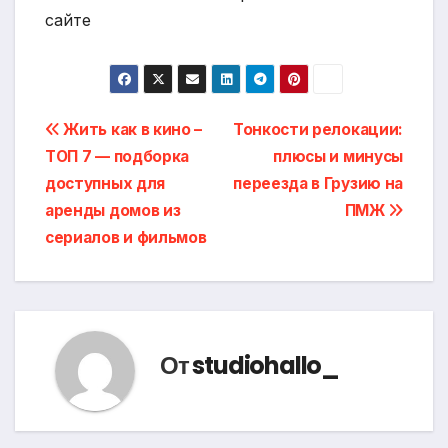
сайте
Навигация
Жить как в кино –
Тонкости релокации:
ТОП 7 — подборка
плюсы и минусы
по
доступных для
переезда в Грузию на
записям
аренды домов из
ПМЖ
сериалов и фильмов
От
studiohallo_