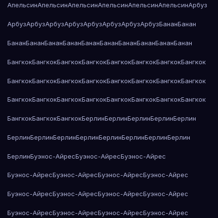
Апельсин
Апельсин
Апельсин
Апельсин
Апельсин
Апельсин
Арбуз
Арбуз
Арбуз
Арбуз
Арбуз
Арбуз
Арбуз
Арбуз
Арбуз
Банан
Банан
Банан
Банан
Банан
Банан
Банан
Банан
Банан
Банан
Банан
Банан
Бангкок
Бангкок
Бангкок
Бангкок
Бангкок
Бангкок
Бангкок
Бангкок
Бангкок
Бангкок
Бангкок
Бангкок
Бангкок
Бангкок
Бангкок
Бангкок
Бангкок
Бангкок
Бангкок
Бангкок
Бангкок
Бангкок
Бангкок
Бангкок
Бангкок
Бангкок
Бангкок
Берлин
Берлин
Берлин
Берлин
Берлин
Берлин
Берлин
Берлин
Берлин
Берлин
Берлин
Берлин
Берлин
Берлин
Буэнос-Айрес
Буэнос-Айрес
Буэнос-Айрес
Буэнос-Айрес
Буэнос-Айрес
Буэнос-Айрес
Буэнос-Айрес
Буэнос-Айрес
Буэнос-Айрес
Буэнос-Айрес
Буэнос-Айрес
Буэнос-Айрес
Буэнос-Айрес
Буэнос-Айрес
Буэнос-Айрес