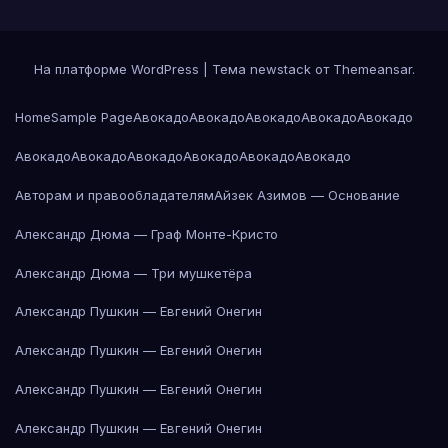
На платформе WordPress
|
Тема newstack от
Themeansar
.
Home
Sample Page
Авокадо
Авокадо
Авокадо
Авокадо
Авокадо
Авокадо
Авокадо
Авокадо
Авокадо
Авокадо
Авокадо
Авторам и правообладателям
Айзек Азимов — Основание
Александр Дюма — Граф Монте-Кристо
Александр Дюма — Три мушкетёра
Александр Пушкин — Евгений Онегин
Александр Пушкин — Евгений Онегин
Александр Пушкин — Евгений Онегин
Александр Пушкин — Евгений Онегин