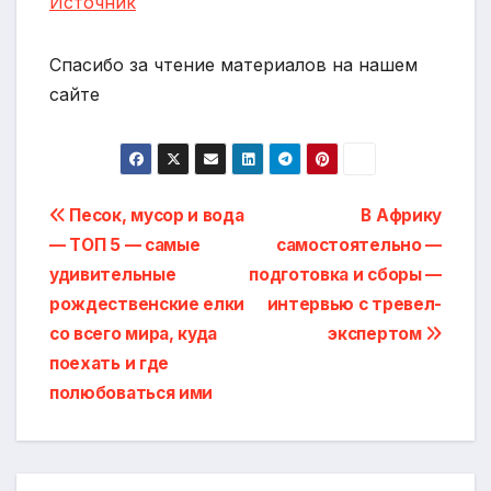
Источник
Спасибо за чтение материалов на нашем
сайте
Навигация
Песок, мусор и вода
В Африку
— ТОП 5 — самые
самостоятельно —
по
удивительные
подготовка и сборы —
записям
рождественские елки
интервью с тревел-
со всего мира, куда
экспертом
поехать и где
полюбоваться ими