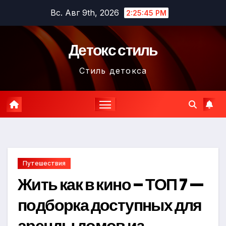
Перейти
Вс. Авг 9th, 2026
2:25:47 PM
к
содержимому
Детокс стиль
Стиль детокса
Путешествия
Жить как в кино – ТОП 7 —
подборка доступных для
аренды домов из