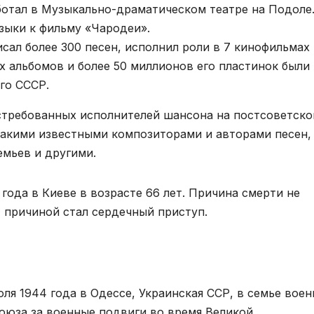
работал в Музыкально-драматическом театре на Подоле
узыки к фильму «Чародеи».
сал более 300 песен, исполнил роли в 7 кинофильмах 
ых альбомов и более 50 миллионов его пластинок были
го СССР.
стребованных исполнителей шансона на постсоветск
такими известными композиторами и авторами песен,
мьев и другими.
года в Киеве в возрасте 66 лет. Причина смерти не
, причиной стал сердечный приступ.
я 1944 года в Одессе, Украинская ССР, в семье воен
Союза за военные подвиги во время Великой