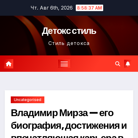
Перейти
Чт. Авг 6th, 2026
8:58:38 AM
к
содержимому
Детокс стиль
Стиль детокса
Uncategorised
Владимир Мирза — его
биография, достижения и
впечатляющая карьера в