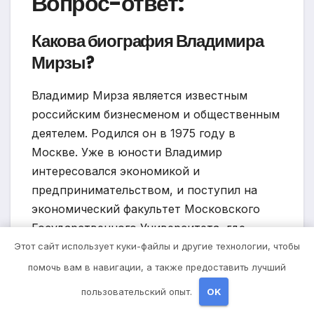
Вопрос-ответ:
Какова биография Владимира
Мирзы?
Владимир Мирза является известным
российским бизнесменом и общественным
деятелем. Родился он в 1975 году в
Москве. Уже в юности Владимир
интересовался экономикой и
предпринимательством, и поступил на
экономический факультет Московского
Государственного Университета, где
получил высшее образование.
Этот сайт использует куки-файлы и другие технологии, чтобы
помочь вам в навигации, а также предоставить лучший
Какие достижения Владимира
пользовательский опыт.
OK
Мирзы?