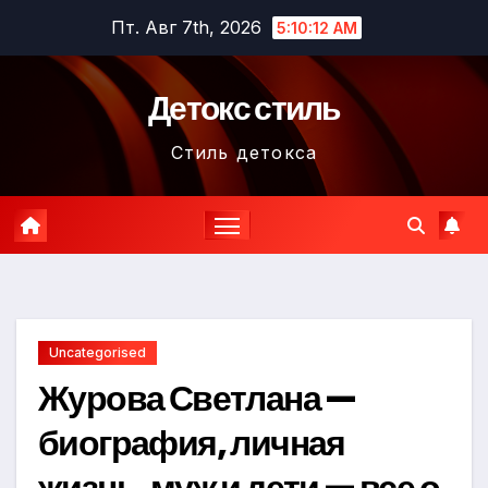
Перейти
Пт. Авг 7th, 2026
5:10:13 AM
к
содержимому
Детокс стиль
Стиль детокса
Uncategorised
Журова Светлана —
биография, личная
жизнь, муж и дети — все о