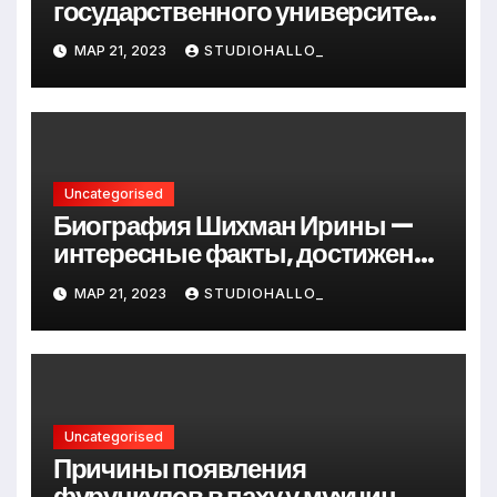
государственного университета
Андрея Сидорова — от студента
МАР 21, 2023
STUDIOHALLO_
до руководителя
Uncategorised
Биография Шихман Ирины —
интересные факты, достижения
и путь к успеху
МАР 21, 2023
STUDIOHALLO_
Uncategorised
Причины появления
фурункулов в паху у мужчин