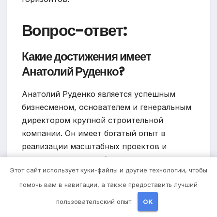
Вопрос-ответ:
Какие достижения имеет
Анатолий Руденко?
Анатолий Руденко является успешным
бизнесменом, основателем и генеральным
директором крупной строительной
компании. Он имеет богатый опыт в
реализации масштабных проектов и
ведении успешного бизнеса.
Этот сайт использует куки-файлы и другие технологии, чтобы
Как начинался путь Анатолия
помочь вам в навигации, а также предоставить лучший
Руденко в бизнесе?
пользовательский опыт.
OK