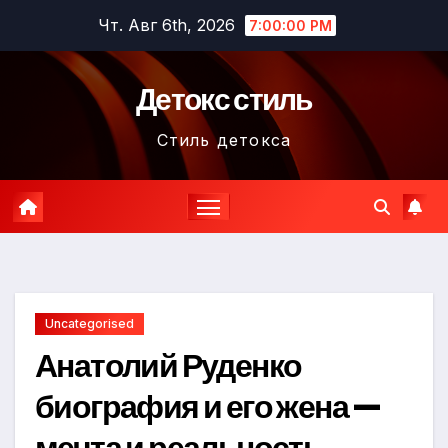
Перейти
Чт. Авг 6th, 2026
7:00:01 PM
к
содержимому
Детокс стиль
Стиль детокса
Uncategorised
Анатолий Руденко
биография и его жена —
мечта и реальность