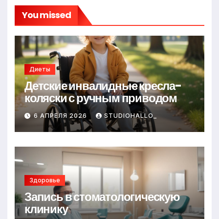
You missed
Диеты
Детские инвалидные кресла-
коляски с ручным приводом
6 АПРЕЛЯ 2026
STUDIOHALLO_
Здоровье
Запись в стоматологическую
клинику