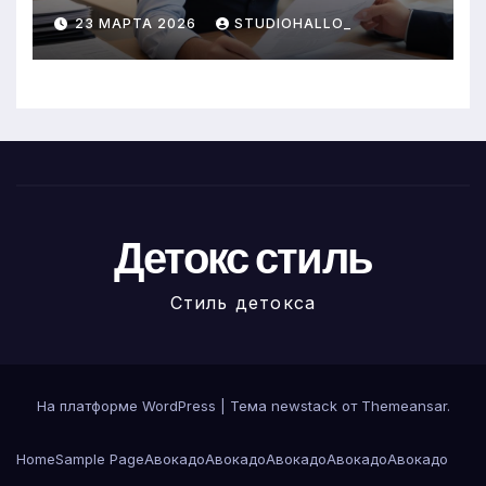
23 МАРТА 2026
STUDIOHALLO_
Детокс стиль
Стиль детокса
На платформе WordPress
|
Тема newstack от
Themeansar
.
Home
Sample Page
Авокадо
Авокадо
Авокадо
Авокадо
Авокадо