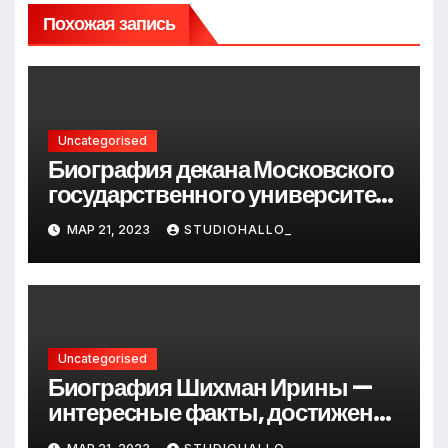
Похожая запись
Uncategorised
Биография декана Московского
государственного университета
Андрея Сидорова — от студента
МАР 21, 2023
STUDIOHALLO_
до руководителя
Uncategorised
Биография Шихман Ирины —
интересные факты, достижения
и путь к успеху