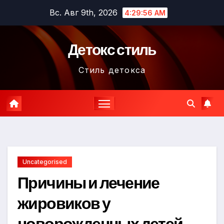
Перейти
Вс. Авг 9th, 2026
4:29:58 AM
к
содержимому
Детокс стиль
Стиль детокса
Uncategorised
Причины и лечение
жировиков у
новорожденных детей