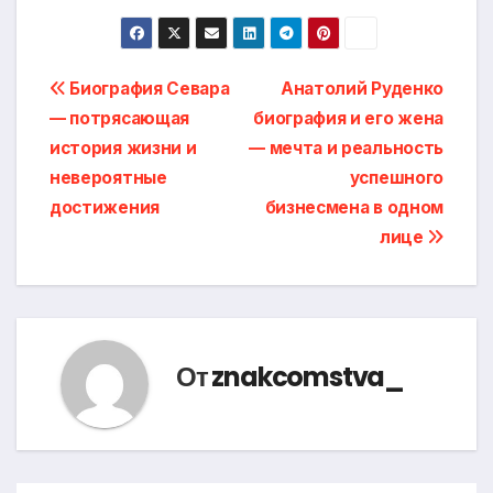
Навигация
Биография Севара
Анатолий Руденко
— потрясающая
биография и его жена
по
история жизни и
— мечта и реальность
записям
невероятные
успешного
достижения
бизнесмена в одном
лице
От
znakcomstva_