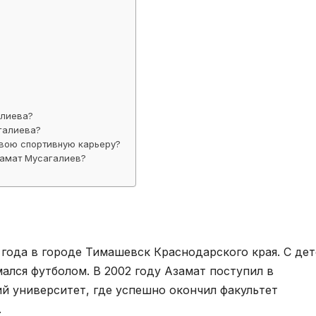
алиева?
галиева?
свою спортивную карьеру?
замат Мусагалиев?
 года в городе Тимашевск Краснодарского края. С де
мался футболом. В 2002 году Азамат поступил в
й университет, где успешно окончил факультет
.