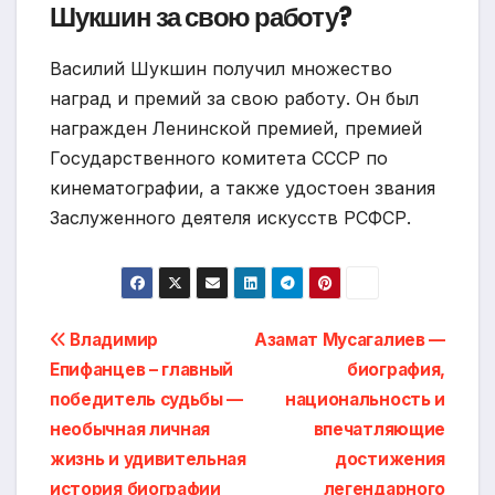
Шукшин за свою работу?
Василий Шукшин получил множество
наград и премий за свою работу. Он был
награжден Ленинской премией, премией
Государственного комитета СССР по
кинематографии, а также удостоен звания
Заслуженного деятеля искусств РСФСР.
Навигация
Владимир
Азамат Мусагалиев —
Епифанцев – главный
биография,
по
победитель судьбы —
национальность и
записям
необычная личная
впечатляющие
жизнь и удивительная
достижения
история биографии
легендарного