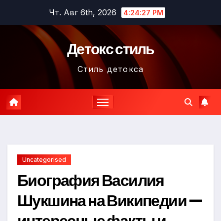
Перейти
Чт. Авг 6th, 2026
4:24:28 PM
к
содержимому
Детокс стиль
Стиль детокса
Uncategorised
Биография Василия
Шукшина на Википедии —
интересные факты и