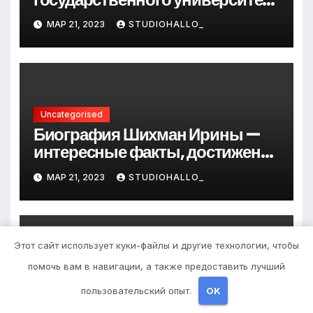
Андрея Сидорова — от студента
МАР 21, 2023
STUDIOHALLO_
до руководителя
Uncategorised
Биография Шихман Ирины —
интересные факты, достижения
и путь к успеху
МАР 21, 2023
STUDIOHALLO_
Этот сайт использует куки-файлы и другие технологии, чтобы
помочь вам в навигации, а также предоставить лучший
Uncategorised
Причины появления
пользовательский опыт.
OK
фурункулов в паху у мужчин