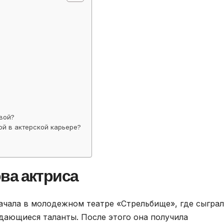
вой?
ой в актерской карьере?
?
ва актриса
чала в молодежном театре «Стрельбище», где сыграл
ыдающиеся таланты. После этого она получила