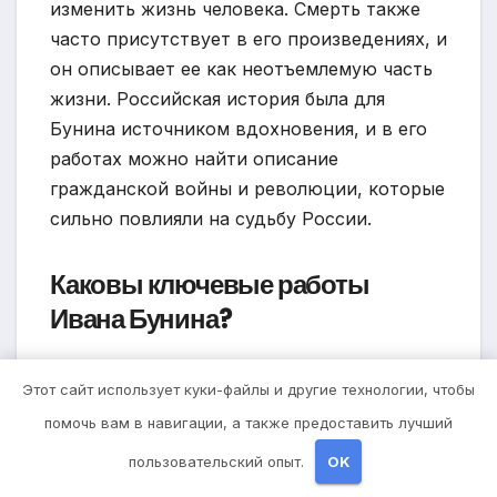
изменить жизнь человека. Смерть также
часто присутствует в его произведениях, и
он описывает ее как неотъемлемую часть
жизни. Российская история была для
Бунина источником вдохновения, и в его
работах можно найти описание
гражданской войны и революции, которые
сильно повлияли на судьбу России.
Каковы ключевые работы
Ивана Бунина?
Иван Бунин написал множество
Этот сайт использует куки-файлы и другие технологии, чтобы
произведений, но некоторые из них
помочь вам в навигации, а также предоставить лучший
считаются его ключевыми работами.
Одним из них является роман «Жизнь
пользовательский опыт.
OK
Арсеньева», который описывает жизнь