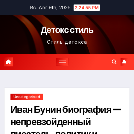
Перейти
Вс. Авг 9th, 2026
2:24:56 PM
к
содержимому
Детокс стиль
Стиль детокса
Uncategorised
Иван Бунин биография —
непревзойденный
писатель, политик и