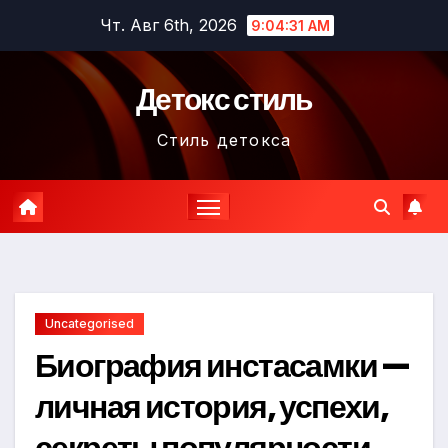
Перейти
Чт. Авг 6th, 2026
9:04:32 AM
к
содержимому
Детокс стиль
Стиль детокса
Uncategorised
Биография инстасамки —
личная история, успехи,
секреты популярности