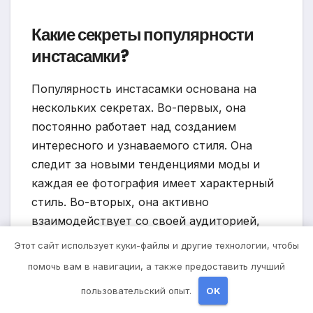
Какие секреты популярности
инстасамки?
Популярность инстасамки основана на
нескольких секретах. Во-первых, она
постоянно работает над созданием
интересного и узнаваемого стиля. Она
следит за новыми тенденциями моды и
каждая ее фотография имеет характерный
стиль. Во-вторых, она активно
взаимодействует со своей аудиторией,
отвечая на комментарии и участвуя в
Этот сайт использует куки-файлы и другие технологии, чтобы
конкурсах. Это создает ощущение
помочь вам в навигации, а также предоставить лучший
близости и дружеской связи с ее
пользовательский опыт.
OK
фолловерами. И, наконец, она постоянно