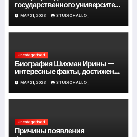
государственного университета
Андрея Сидорова — от студента
МАР 21, 2023
STUDIOHALLO_
до руководителя
Uncategorised
Биография Шихман Ирины —
интересные факты, достижения
и путь к успеху
МАР 21, 2023
STUDIOHALLO_
Uncategorised
Причины появления