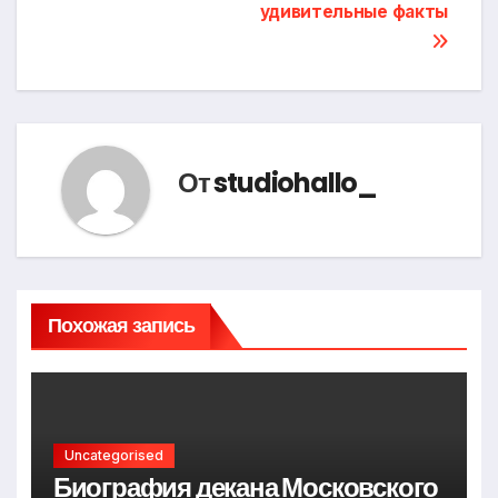
удивительные факты
От
studiohallo_
Похожая запись
Uncategorised
Биография декана Московского