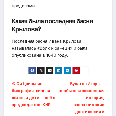
пределами.
Какая была последняя басня
Крылова?
Последняя басня Ивана Крылова
называлась «Волк и за~еци» и была
опубликована в 1840 году.
Навигация
Си Цзиньпин —
Булатов Игорь —
биография, личная
необычная жизненная
по
жизнь и дети — всё о
история,
записям
председателе КНР
впечатляющие
достижения и