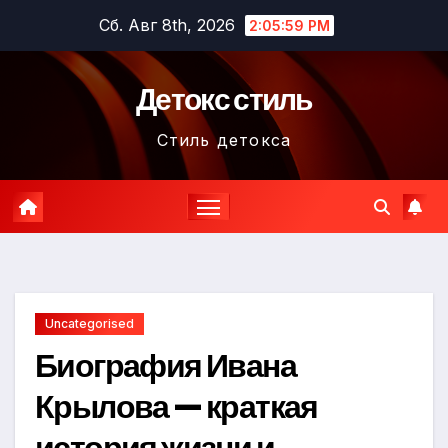
Перейти
Сб. Авг 8th, 2026
2:06:00 PM
к
содержимому
Детокс стиль
Стиль детокса
Uncategorised
Биография Ивана
Крылова — краткая
история жизни и