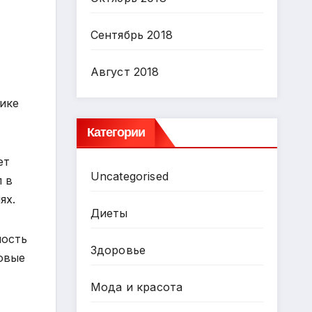
Сентябрь 2018
Август 2018
тике
Категории
ет
Uncategorised
л в
ях.
Диеты
ность
Здоровье
новые
Мода и красота