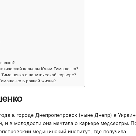
ы
ошенко?
олитической карьеры Юлии Тимошенко?
 Тимошенко в политической карьере?
Тимошенко в ранней жизни?
шенко
года в городе Днепропетровск (ныне Днепр) в Украин
й, и в молодости она мечтала о карьере медсестры. П
опетровский медицинский институт, где получила