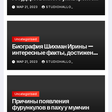
Андрея Сидорова — от студента
МАР 21, 2023
STUDIOHALLO_
до руководителя
Uncategorised
Биография Шихман Ирины —
интересные факты, достижения
и путь к успеху
МАР 21, 2023
STUDIOHALLO_
Uncategorised
Причины появления
фурункулов в паху у мужчин