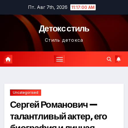
Перейти
Пт. Авг 7th, 2026
11:17:01 AM
к
содержимому
Детокс стиль
Стиль детокса
Uncategorised
Сергей Романович —
талантливый актер, его
биография и личная