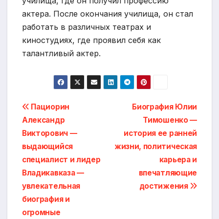
училища, где он получил профессию
актера. После окончания училища, он стал
работать в различных театрах и
киностудиях, где проявил себя как
талантливый актер.
Навигация
Пациорин
Биография Юлии
Александр
Тимошенко —
по
Викторович —
история ее ранней
записям
выдающийся
жизни, политическая
специалист и лидер
карьера и
Владикавказа —
впечатляющие
увлекательная
достижения
биография и
огромные