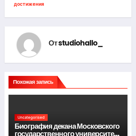
достижения
От
studiohallo_
Похожая запись
Uncategorised
Биография декана Московского
государственного университета