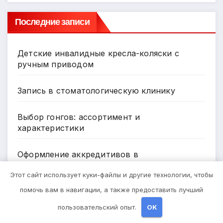
Последние записи
Детские инвалидные кресла-коляски с
ручным приводом
Запись в стоматологическую клинику
Выбор гонгов: ассортимент и
характеристики
Оформление аккредитивов в
международной торговле
Этот сайт использует куки-файлы и другие технологии, чтобы
помочь вам в навигации, а также предоставить лучший
Нарколог на Дом в Новокузнецке: Помощь,
Которая Всегда Рядом
пользовательский опыт.
OK