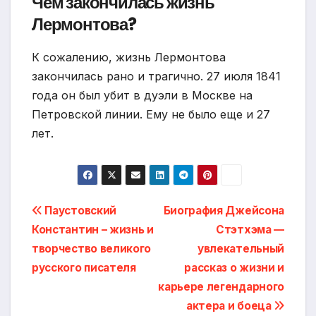
Чем закончилась жизнь
Лермонтова?
К сожалению, жизнь Лермонтова
закончилась рано и трагично. 27 июля 1841
года он был убит в дуэли в Москве на
Петровской линии. Ему не было еще и 27
лет.
Навигация
Паустовский
Биография Джейсона
Константин – жизнь и
Стэтхэма —
по
творчество великого
увлекательный
записям
русского писателя
рассказ о жизни и
карьере легендарного
актера и боеца