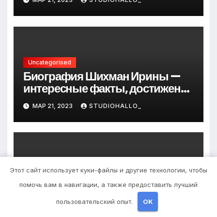
до руководителя
Uncategorised
Биография Шихман Ирины —
интересные факты, достижения
и путь к успеху
МАР 21, 2023
STUDIOHALLO_
Uncategorised
Этот сайт использует куки-файлы и другие технологии, чтобы
Причины появления
помочь вам в навигации, а также предоставить лучший
фурункулов в паху у мужчин
пользовательский опыт.
OK
МАР 20, 2023
ZNAKCOMSTVA_