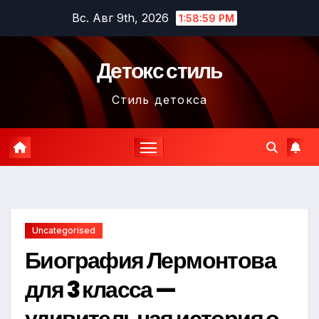
Перейти
Вс. Авг 9th, 2026
1:59:00 PM
к
содержимому
Детокс стиль
Стиль детокса
Uncategorised
Биография Лермонтова
для 3 класса —
удивительная история о