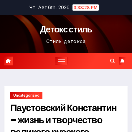
Перейти
Чт. Авг 6th, 2026
3:38:29 PM
к
содержимому
Детокс стиль
Стиль детокса
Uncategorised
Паустовский Константин
– жизнь и творчество
великого русского