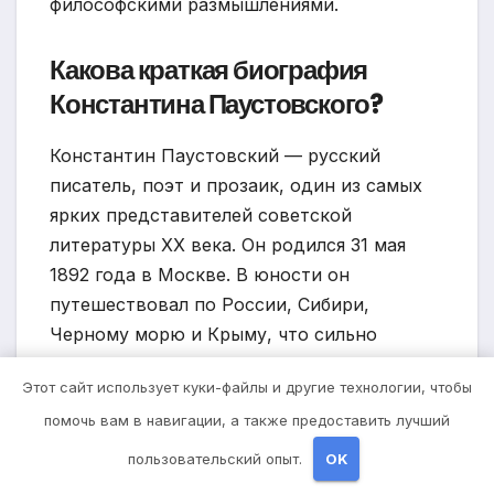
философскими размышлениями.
Какова краткая биография
Константина Паустовского?
Константин Паустовский — русский
писатель, поэт и прозаик, один из самых
ярких представителей советской
литературы ХХ века. Он родился 31 мая
1892 года в Москве. В юности он
путешествовал по России, Сибири,
Черному морю и Крыму, что сильно
повлияло на его творчество. В своих
Этот сайт использует куки-файлы и другие технологии, чтобы
произведениях Паустовский описывал
помочь вам в навигации, а также предоставить лучший
жизнь обычных людей и природу, проявляя
неповторимый стиль и глубокую мысль. Он
пользовательский опыт.
OK
умер 14 июля 1968 года.