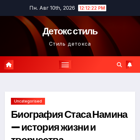
Перейти
Пн. Авг 10th, 2026
12:12:23 PM
к
содержимому
Детокс стиль
Стиль детокса
Uncategorised
Биография Стаса Намина
— история жизни и
творчества