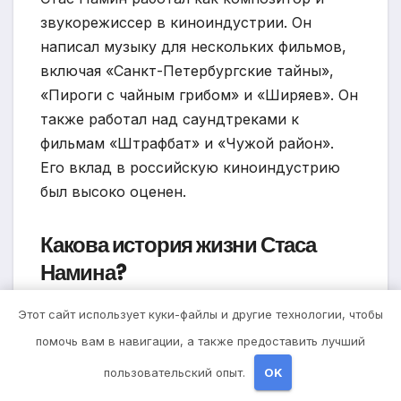
звукорежиссер в киноиндустрии. Он
написал музыку для нескольких фильмов,
включая «Санкт-Петербургские тайны»,
«Пироги с чайным грибом» и «Ширяев». Он
также работал над саундтреками к
фильмам «Штрафбат» и «Чужой район».
Его вклад в российскую киноиндустрию
был высоко оценен.
Какова история жизни Стаса
Намина?
Стас Намин родился 22 июня 1951 года в
Этот сайт использует куки-файлы и другие технологии, чтобы
Москве. Он вырос в музыкальной семье,
помочь вам в навигации, а также предоставить лучший
его отец был дирижером, а мать – оперной
пользовательский опыт.
OK
певицей. С детства он увлекался музыкой