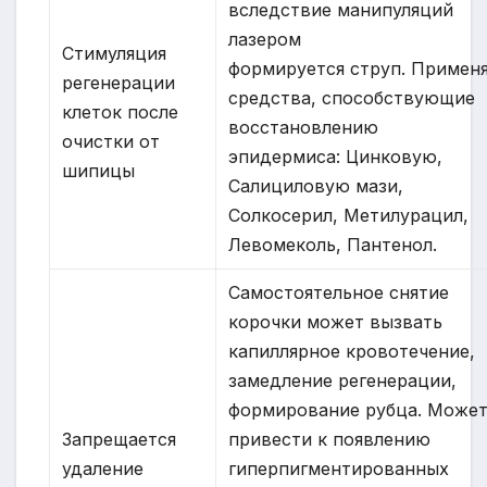
вследствие манипуляций
лазером
Стимуляция
формируется струп. Примен
регенерации
средства, способствующие
клеток после
восстановлению
очистки от
эпидермиса: Цинковую,
шипицы
Салициловую мази,
Солкосерил, Метилурацил,
Левомеколь, Пантенол.
Самостоятельное снятие
корочки может вызвать
капиллярное кровотечение,
замедление регенерации,
формирование рубца. Може
Запрещается
привести к появлению
удаление
гиперпигментированных