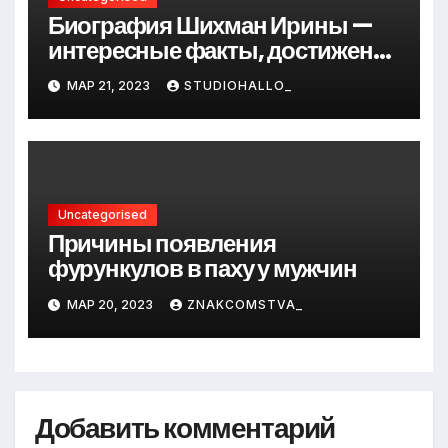
Биография Шихман Ирины —
интересные факты, достижения
и путь к успеху
МАР 21, 2023
STUDIOHALLO_
Uncategorised
Причины появления
фурункулов в паху у мужчин
МАР 20, 2023
ZNAKCOMSTVA_
Добавить комментарий