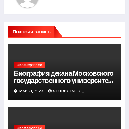
Похожая запись
Uncategorised
Биография декана Московского
государственного университета
Андрея Сидорова — от студента
МАР 21, 2023
STUDIOHALLO_
до руководителя
Uncategorised