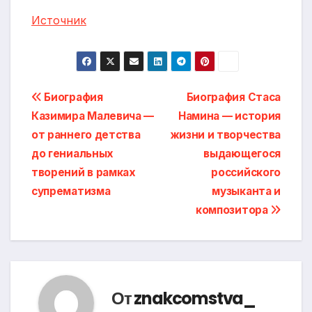
Источник
Навигация
Биография
Биография Стаса
Казимира Малевича —
Намина — история
по
от раннего детства
жизни и творчества
записям
до гениальных
выдающегося
творений в рамках
российского
супрематизма
музыканта и
композитора
От
znakcomstva_