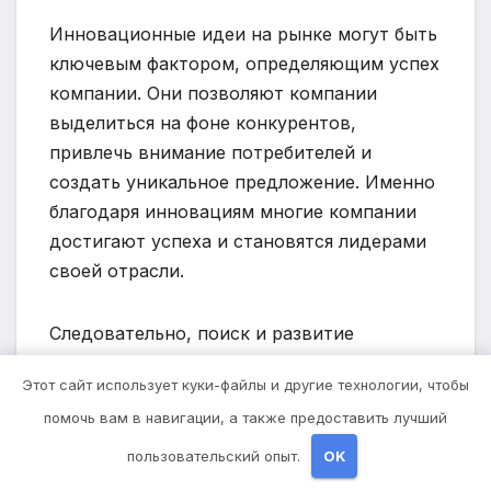
Инновационные идеи на рынке могут быть
ключевым фактором, определяющим успех
компании. Они позволяют компании
выделиться на фоне конкурентов,
привлечь внимание потребителей и
создать уникальное предложение. Именно
благодаря инновациям многие компании
достигают успеха и становятся лидерами
своей отрасли.
Следовательно, поиск и развитие
инновационных идей должны быть
Этот сайт использует куки-файлы и другие технологии, чтобы
наиболее приоритетными задачами для
помочь вам в навигации, а также предоставить лучший
компании. Регулярное и систематическое
исследование рынка, общение с
пользовательский опыт.
OK
потребителями и сотрудниками, а также