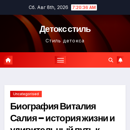
Перейти
Сб. Авг 8th, 2026
7:20:37 AM
к
содержимому
Детокс стиль
Стиль детокса
Uncategorised
Биография Виталия
Салия – история жизни и
удивительный путь к