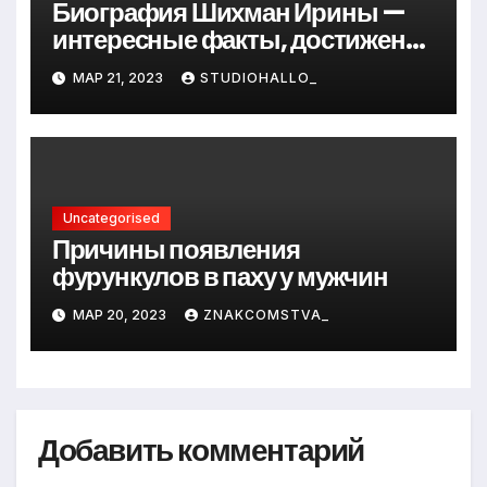
Биография Шихман Ирины —
интересные факты, достижения
и путь к успеху
МАР 21, 2023
STUDIOHALLO_
Uncategorised
Причины появления
фурункулов в паху у мужчин
МАР 20, 2023
ZNAKCOMSTVA_
Добавить комментарий