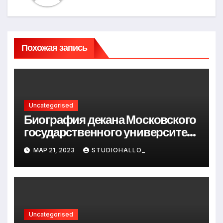
Похожая запись
Uncategorised
Биография декана Московского
государственного университета
Андрея Сидорова — от студента
МАР 21, 2023
STUDIOHALLO_
до руководителя
Uncategorised