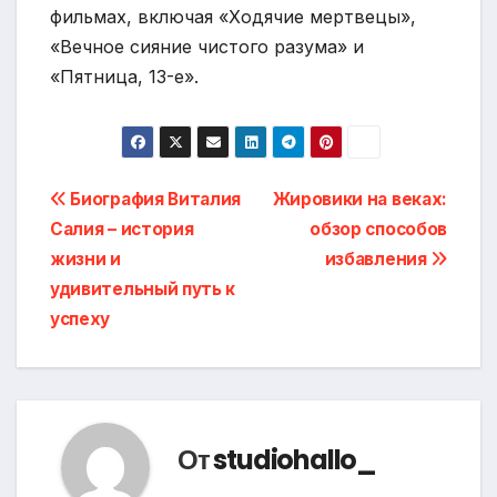
фильмах, включая «Ходячие мертвецы»,
«Вечное сияние чистого разума» и
«Пятница, 13-е».
Навигация
Биография Виталия
Жировики на веках:
Салия – история
обзор способов
по
жизни и
избавления
записям
удивительный путь к
успеху
От
studiohallo_