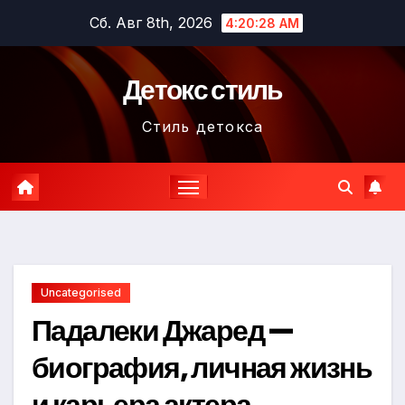
Перейти
Сб. Авг 8th, 2026
4:20:29 AM
к
содержимому
Детокс стиль
Стиль детокса
Uncategorised
Падалеки Джаред —
биография, личная жизнь
и карьера актера,