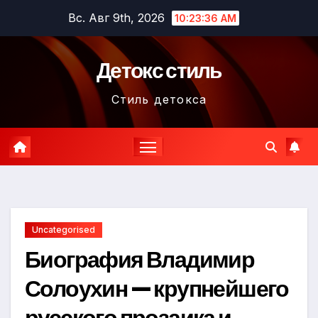
Перейти
Вс. Авг 9th, 2026
10:23:37 AM
к
содержимому
Детокс стиль
Стиль детокса
Uncategorised
Биография Владимир
Солоухин — крупнейшего
русского прозаика и