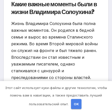
Какие важные моменты были в
жизни Владимира Солоухина?
Жизнь Владимира Солоухина была полна
важных моментов. Он родился в бедной
семье и вырос во времена Сталинского
режима. Во время Второй мировой войны
он служил на фронте и был тяжело ранен.
Впоследствии он стал известным и
уважаемым писателем, однако
сталкивался с цензурой и
преследованиями со стороны властей.
Этот сайт использует куки-файлы и другие технологии, чтобы
Какую роль сыграл роман
помочь вам в навигации, а также предоставить лучший
«Пороги» в жизни Владимира
пользовательский опыт.
OK
Солоухина?