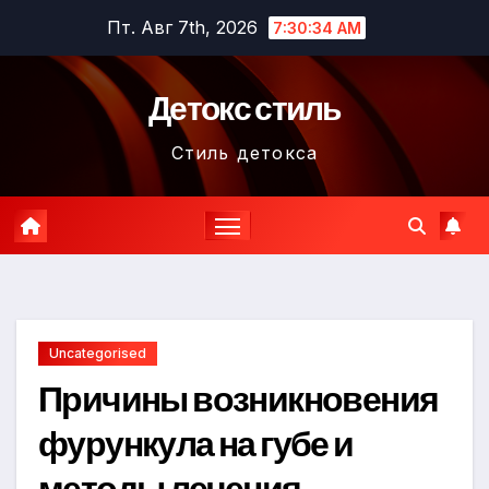
Перейти
Пт. Авг 7th, 2026
7:30:35 AM
к
содержимому
Детокс стиль
Стиль детокса
Uncategorised
Причины возникновения
фурункула на губе и
методы лечения