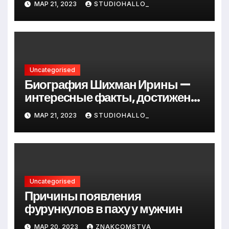
МАР 21, 2023
STUDIOHALLO_
до руководителя
Uncategorised
Биография Шихман Ирины —
интересные факты, достижения
и путь к успеху
МАР 21, 2023
STUDIOHALLO_
Uncategorised
Причины появления
фурункулов в паху у мужчин
МАР 20, 2023
ZNAKCOMSTVA_