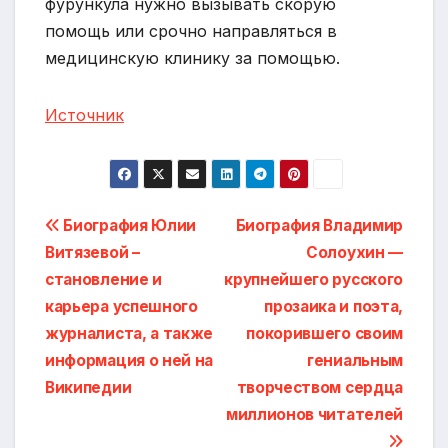
фурункула нужно вызывать скорую
помощь или срочно направляться в
медицинскую клинику за помощью.
Источник
Навигация
Биография Юлии
Биография Владимир
Витязевой –
Солоухин —
по
становление и
крупнейшего русского
записям
карьера успешного
прозаика и поэта,
журналиста, а также
покорившего своим
информация о ней на
гениальным
Википедии
творчеством сердца
миллионов читателей