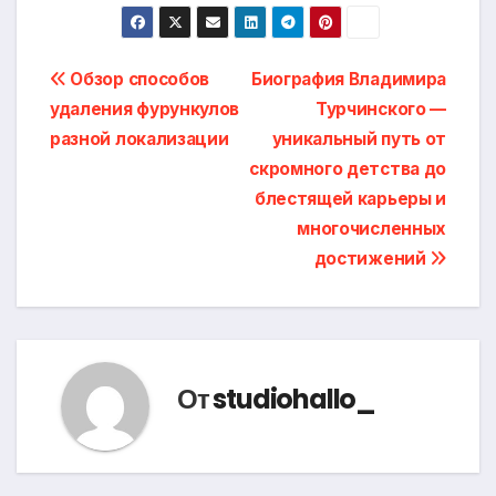
Навигация
Обзор способов
Биография Владимира
удаления фурункулов
Турчинского —
по
разной локализации
уникальный путь от
записям
скромного детства до
блестящей карьеры и
многочисленных
достижений
От
studiohallo_