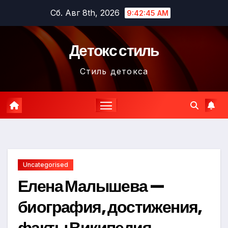
Перейти
Сб. Авг 8th, 2026
9:42:46 AM
к
содержимому
Детокс стиль
Стиль детокса
Uncategorised
Елена Малышева —
биография, достижения,
факты Википедия