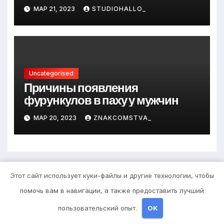
и путь к успеху
МАР 21, 2023
STUDIOHALLO_
Uncategorised
Причины появления
фурункулов в паху у мужчин
МАР 20, 2023
ZNAKCOMSTVA_
Добавить комментарий
Этот сайт использует куки-файлы и другие технологии, чтобы
помочь вам в навигации, а также предоставить лучший
Для отправки комментария вам необходимо
пользовательский опыт.
OK
авторизоваться
.