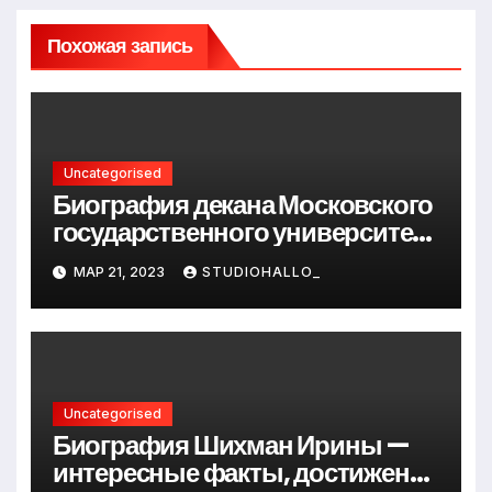
Похожая запись
Uncategorised
Биография декана Московского
государственного университета
Андрея Сидорова — от студента
МАР 21, 2023
STUDIOHALLO_
до руководителя
Uncategorised
Биография Шихман Ирины —
интересные факты, достижения