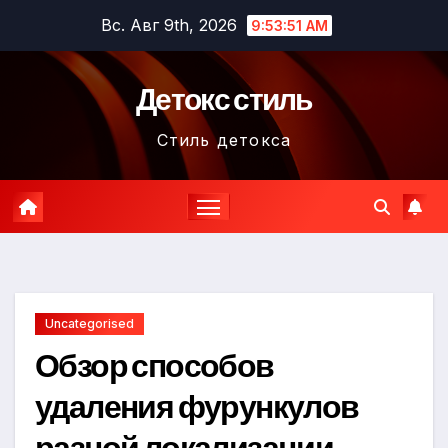
Перейти
Вс. Авг 9th, 2026
9:53:52 AM
к
содержимому
Детокс стиль
Стиль детокса
Uncategorised
Обзор способов
удаления фурункулов
разной локализации