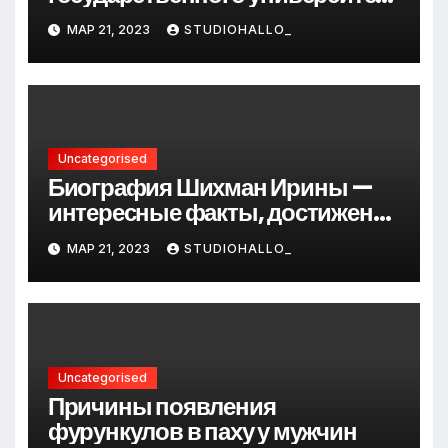
Андрея Сидорова — от студента
МАР 21, 2023
STUDIOHALLO_
до руководителя
Uncategorised
Биография Шихман Ирины —
интересные факты, достижения
и путь к успеху
МАР 21, 2023
STUDIOHALLO_
Uncategorised
Причины появления
фурункулов в паху у мужчин