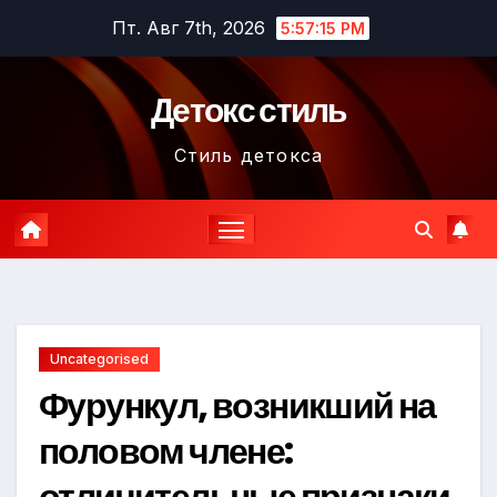
Перейти
Пт. Авг 7th, 2026
5:57:16 PM
к
содержимому
Детокс стиль
Стиль детокса
Uncategorised
Фурункул, возникший на
половом члене:
отличительные признаки