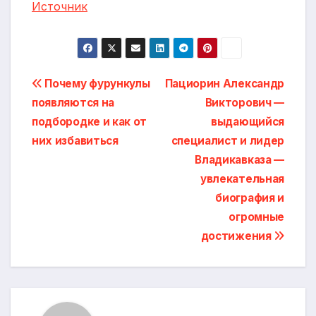
Источник
Навигация
Почему фурункулы
Пациорин Александр
появляются на
Викторович —
по
подбородке и как от
выдающийся
записям
них избавиться
специалист и лидер
Владикавказа —
увлекательная
биография и
огромные
достижения