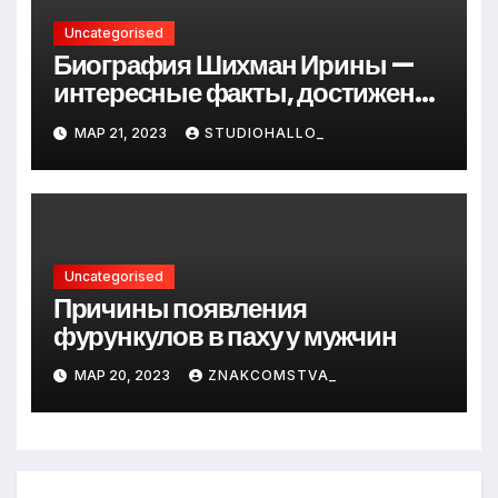
Uncategorised
Биография Шихман Ирины —
интересные факты, достижения
и путь к успеху
МАР 21, 2023
STUDIOHALLO_
Uncategorised
Причины появления
фурункулов в паху у мужчин
МАР 20, 2023
ZNAKCOMSTVA_