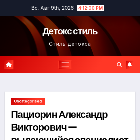
Перейти
Вс. Авг 9th, 2026
4:12:01 PM
к
содержимому
Детокс стиль
Стиль детокса
Uncategorised
Пациорин Александр
Викторович —
выдающийся специалист