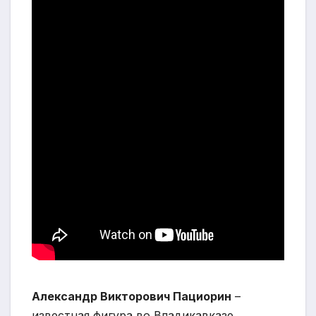
Александр Викторович Пациорин
–
известная фигура во Владикавказе,