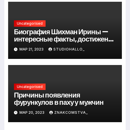
Uncategorised
Биография Шихман Ирины —
интересные факты, достижения
и путь к успеху
МАР 21, 2023
STUDIOHALLO_
Uncategorised
Причины появления
фурункулов в паху у мужчин
МАР 20, 2023
ZNAKCOMSTVA_