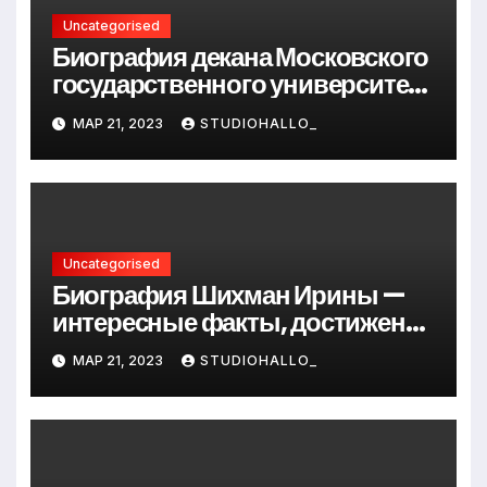
Uncategorised
Биография декана Московского
государственного университета
Андрея Сидорова — от студента
МАР 21, 2023
STUDIOHALLO_
до руководителя
Uncategorised
Биография Шихман Ирины —
интересные факты, достижения
и путь к успеху
МАР 21, 2023
STUDIOHALLO_