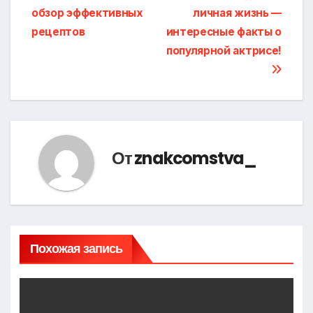
по
обзор эффективных
личная жизнь —
записям
рецептов
интересные факты о
популярной актрисе!
От
znakcomstva_
Похожая запись