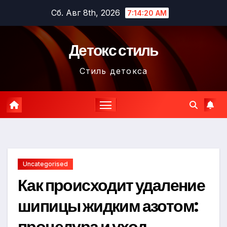
Перейти
Сб. Авг 8th, 2026
7:14:21 AM
к
содержимому
Детокс стиль
Стиль детокса
Uncategorised
Как происходит удаление
шипицы жидким азотом:
процедура и уход