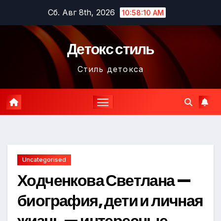
Перейти
Сб. Авг 8th, 2026
10:58:11 AM
к
содержимому
Детокс стиль
Стиль детокса
Uncategorised
Ходченкова Светлана —
биография, дети и личная
жизнь — интересные