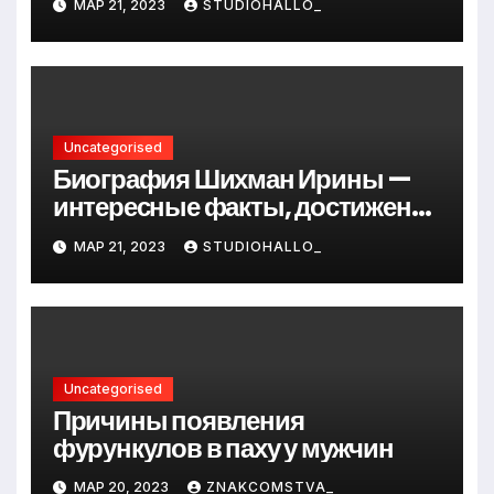
МАР 21, 2023
STUDIOHALLO_
до руководителя
Uncategorised
Биография Шихман Ирины —
интересные факты, достижения
и путь к успеху
МАР 21, 2023
STUDIOHALLO_
Uncategorised
Причины появления
фурункулов в паху у мужчин
МАР 20, 2023
ZNAKCOMSTVA_