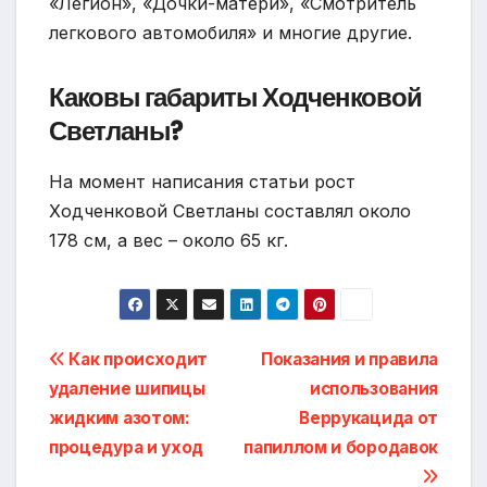
«Легион», «Дочки-матери», «Смотритель
легкового автомобиля» и многие другие.
Каковы габариты Ходченковой
Светланы?
На момент написания статьи рост
Ходченковой Светланы составлял около
178 см, а вес – около 65 кг.
Навигация
Как происходит
Показания и правила
удаление шипицы
использования
по
жидким азотом:
Веррукацида от
записям
процедура и уход
папиллом и бородавок