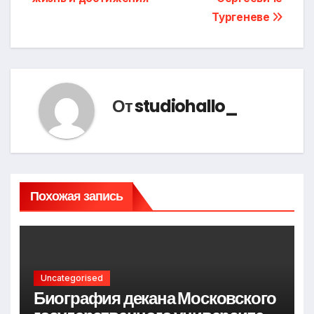
Тургеневе
От
studiohallo_
Похожая запись
Uncategorised
Биография декана Московского