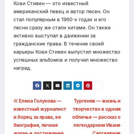
Кови Стивен — это известный
американский певец и автор песен. Он
стал популярным в 1960-х годах и его
песни сразу же стали хитами. Он также
активно выступал в движении за
гражданские права. В течение своей
карьеры Кови Стивен выпустил множество
успешных альбомов и получил множество
наград.
Навигация
Елена Голунова —
Тургенев — жизнь и
известный журналист
творчество в одном
по
и борец за права, ее
обличье — рассказ о
записям
биография, личная
легендарном Иване
жизнь и достижения
Сергеевиче