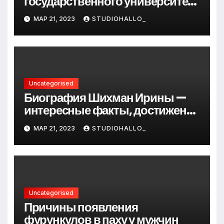
государственного университета
Андрея Сидорова — от студента
МАР 21, 2023
STUDIOHALLO_
до руководителя
Uncategorised
Биография Шихман Ирины —
интересные факты, достижения
и путь к успеху
МАР 21, 2023
STUDIOHALLO_
Uncategorised
Причины появления
фурункулов в паху у мужчин