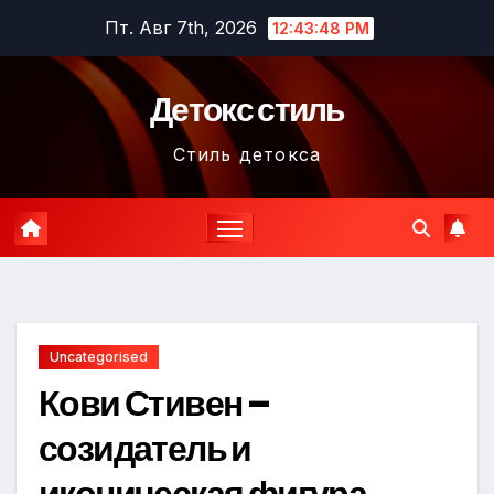
Перейти
Пт. Авг 7th, 2026
12:43:49 PM
к
содержимому
Детокс стиль
Стиль детокса
Uncategorised
Кови Стивен –
созидатель и
иконическая фигура