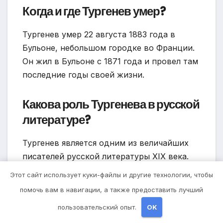
Когда и где Тургенев умер?
Тургенев умер 22 августа 1883 года в
Бульоне, небольшом городке во Франции.
Он жил в Бульоне с 1871 года и провел там
последние годы своей жизни.
Какова роль Тургенева в русской
литературе?
Тургенев является одним из величайших
писателей русской литературы XIX века.
Он был одним из первых писателей,
Этот сайт использует куки-файлы и другие технологии, чтобы
внесших западные литературные
помочь вам в навигации, а также предоставить лучший
тенденции и идеи в русскую литературу.
пользовательский опыт.
OK
Творчество Тургенева знаменательно тем,