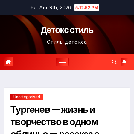
Перейти
Вс. Авг 9th, 2026
5:12:53 PM
к
содержимому
Детокс стиль
Стиль детокса
Uncategorised
Тургенев — жизнь и
творчество в одном
обличье — рассказ о