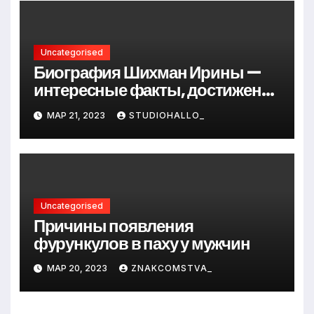
Uncategorised
Биография Шихман Ирины —
интересные факты, достижения
и путь к успеху
МАР 21, 2023
STUDIOHALLO_
Uncategorised
Причины появления
фурункулов в паху у мужчин
МАР 20, 2023
ZNAKCOMSTVA_