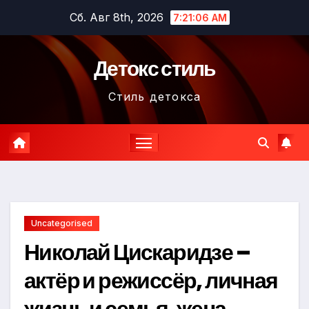
Перейти
Сб. Авг 8th, 2026
7:21:07 AM
к
содержимому
Детокс стиль
Стиль детокса
Uncategorised
Николай Цискаридзе –
актёр и режиссёр, личная
жизнь и семья, жена,