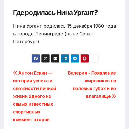
Где родилась Нина Ургант?
Нина Ургант родилась 15 декабря 1980 года
в городе Ленинграде (ныне Санкт-
Петербург).
Навигация
Антон Ескин —
Валерия – Появление
история успеха и
жировиков на
по
сложности личной
половых губах и во
записям
жизни одного из
влагалище
самых известных
спортивных
комментаторов