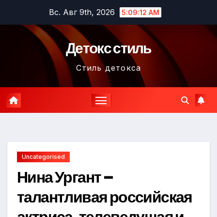
Перейти
Вс. Авг 9th, 2026
5:09:13 AM
к
содержимому
Детокс стиль
Стиль детокса
Uncategorised
Нина Ургант –
талантливая российская
актриса, телеведущая и