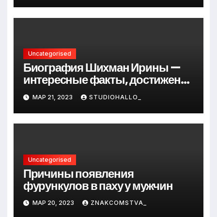
Uncategorised
Биография Шихман Ирины —
интересные факты, достижения
и путь к успеху
МАР 21, 2023
STUDIOHALLO_
Uncategorised
Причины появления
фурункулов в паху у мужчин
МАР 20, 2023
ZNAKCOMSTVA_