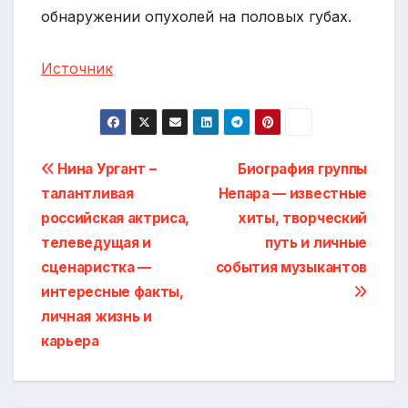
обнаружении опухолей на половых губах.
Источник
Навигация
Нина Ургант –
Биография группы
талантливая
Непара — известные
по
российская актриса,
хиты, творческий
записям
телеведущая и
путь и личные
сценаристка —
события музыкантов
интересные факты,
личная жизнь и
карьера