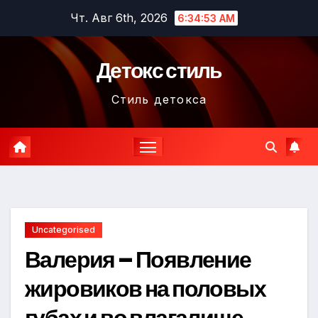
Перейти
Чт. Авг 6th, 2026
6:34:54 AM
к
содержимому
Детокс стиль
Стиль детокса
Uncategorised
Валерия – Появление
жировиков на половых
губах и во влагалище