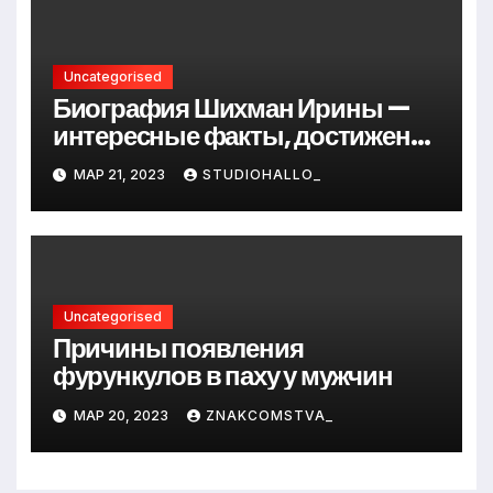
Uncategorised
Биография Шихман Ирины —
интересные факты, достижения
и путь к успеху
МАР 21, 2023
STUDIOHALLO_
Uncategorised
Причины появления
фурункулов в паху у мужчин
МАР 20, 2023
ZNAKCOMSTVA_