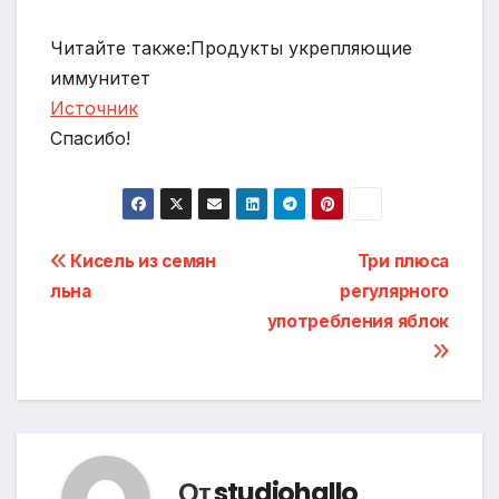
Читайте также:Продукты укрепляющие
иммунитет
Источник
Спасибо!
Навигация
Кисель из семян
Три плюса
льна
регулярного
по
употребления яблок
записям
От
studiohallo_