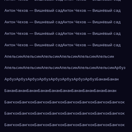
Антон Чехов — Вишнёвый сад
Антон Чехов — Вишнёвый сад
Антон Чехов — Вишнёвый сад
Антон Чехов — Вишнёвый сад
Антон Чехов — Вишнёвый сад
Антон Чехов — Вишнёвый сад
Антон Чехов — Вишнёвый сад
Антон Чехов — Вишнёвый сад
Апельсин
Апельсин
Апельсин
Апельсин
Апельсин
Апельсин
Апельсин
Апельсин
Апельсин
Апельсин
Апельсин
Апельсин
Арбуз
Арбуз
Арбуз
Арбуз
Арбуз
Арбуз
Арбуз
Арбуз
Арбуз
Банан
Банан
Банан
Банан
Банан
Банан
Банан
Банан
Банан
Банан
Банан
Банан
Бангкок
Бангкок
Бангкок
Бангкок
Бангкок
Бангкок
Бангкок
Бангкок
Бангкок
Бангкок
Бангкок
Бангкок
Бангкок
Бангкок
Бангкок
Бангкок
Бангкок
Бангкок
Бангкок
Бангкок
Бангкок
Бангкок
Бангкок
Бангкок