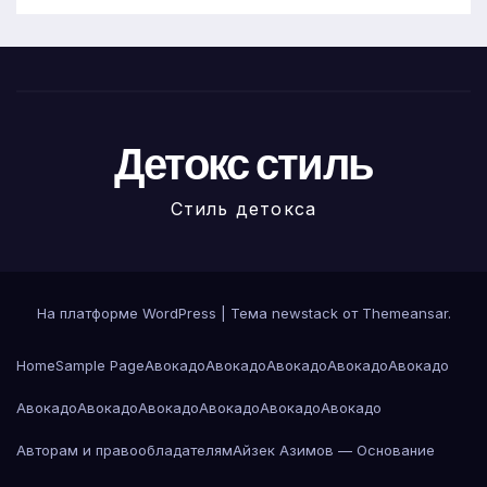
Детокс стиль
Стиль детокса
На платформе WordPress
|
Тема newstack от
Themeansar
.
Home
Sample Page
Авокадо
Авокадо
Авокадо
Авокадо
Авокадо
Авокадо
Авокадо
Авокадо
Авокадо
Авокадо
Авокадо
Авторам и правообладателям
Айзек Азимов — Основание