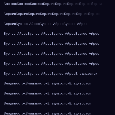
Бангкок
Бангкок
Бангкок
Берлин
Берлин
Берлин
Берлин
Берлин
Берлин
Берлин
Берлин
Берлин
Берлин
Берлин
Берлин
Берлин
Берлин
Буэнос-Айрес
Буэнос-Айрес
Буэнос-Айрес
Буэнос-Айрес
Буэнос-Айрес
Буэнос-Айрес
Буэнос-Айрес
Буэнос-Айрес
Буэнос-Айрес
Буэнос-Айрес
Буэнос-Айрес
Буэнос-Айрес
Буэнос-Айрес
Буэнос-Айрес
Буэнос-Айрес
Буэнос-Айрес
Буэнос-Айрес
Буэнос-Айрес
Буэнос-Айрес
Буэнос-Айрес
Буэнос-Айрес
Буэнос-Айрес
Владивосток
Владивосток
Владивосток
Владивосток
Владивосток
Владивосток
Владивосток
Владивосток
Владивосток
Владивосток
Владивосток
Владивосток
Владивосток
Владивосток
Владивосток
Владивосток
Владивосток