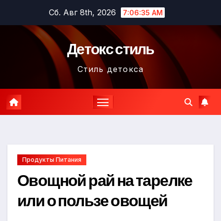
Перейти
Сб. Авг 8th, 2026
7:06:37 AM
к
содержимому
Детокс стиль
Стиль детокса
Продукты Питания
Овощной рай на тарелке
или о пользе овощей