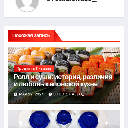
Похожая запись
Продукты Питания
Ролл и суши: история, различия
и любовь к японской кухне
МАР 29, 2024
STUDIOHALLO_