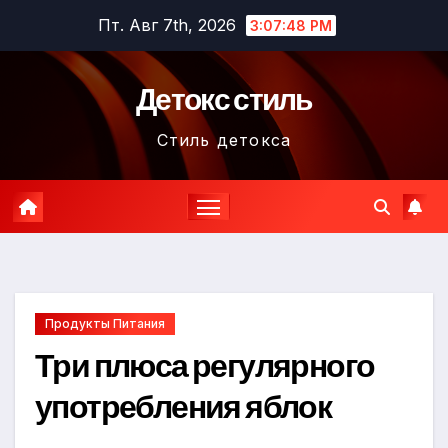
Перейти
Пт. Авг 7th, 2026
3:07:49 PM
к
содержимому
Детокс стиль
Стиль детокса
Продукты Питания
Три плюса регулярного
употребления яблок