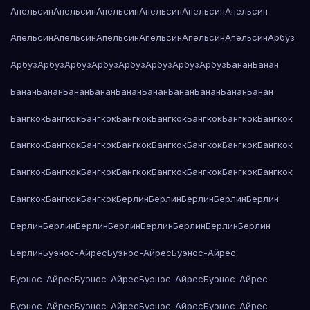
Апельсин
Апельсин
Апельсин
Апельсин
Апельсин
Апельсин
Апельсин
Апельсин
Апельсин
Апельсин
Апельсин
Апельсин
Арбуз
Арбуз
Арбуз
Арбуз
Арбуз
Арбуз
Арбуз
Арбуз
Арбуз
Банан
Банан
Банан
Банан
Банан
Банан
Банан
Банан
Банан
Банан
Банан
Банан
Бангкок
Бангкок
Бангкок
Бангкок
Бангкок
Бангкок
Бангкок
Бангкок
Бангкок
Бангкок
Бангкок
Бангкок
Бангкок
Бангкок
Бангкок
Бангкок
Бангкок
Бангкок
Бангкок
Бангкок
Бангкок
Бангкок
Бангкок
Бангкок
Бангкок
Бангкок
Бангкок
Берлин
Берлин
Берлин
Берлин
Берлин
Берлин
Берлин
Берлин
Берлин
Берлин
Берлин
Берлин
Берлин
Берлин
Буэнос-Айрес
Буэнос-Айрес
Буэнос-Айрес
Буэнос-Айрес
Буэнос-Айрес
Буэнос-Айрес
Буэнос-Айрес
Буэнос-Айрес
Буэнос-Айрес
Буэнос-Айрес
Буэнос-Айрес