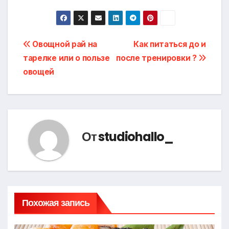
Навигация
Овощной рай на
Как питаться до и
тарелке или о пользе
после тренировки ?
по
овощей
записям
От
studiohallo_
Похожая запись