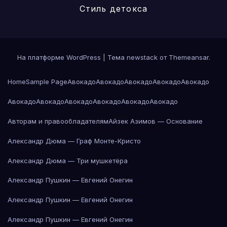
Стиль детокса
На платформе WordPress
|
Тема newstack от
Themeansar
.
Home
Sample Page
Авокадо
Авокадо
Авокадо
Авокадо
Авокадо
Авокадо
Авокадо
Авокадо
Авокадо
Авокадо
Авокадо
Авторам и правообладателям
Айзек Азимов — Основание
Александр Дюма — Граф Монте-Кристо
Александр Дюма — Три мушкетёра
Александр Пушкин — Евгений Онегин
Александр Пушкин — Евгений Онегин
Александр Пушкин — Евгений Онегин