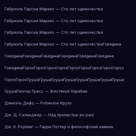
Габриэль Гарсиа Маркес — Сто лет одиночества
Габриэль Гарсиа Маркес — Сто лет одиночества
Габриэль Гарсиа Маркес — Сто лет одиночества
Габриэль Гарсиа Маркес — Сто лет одиночества
Говядина
Говядина
Говядина
Говядина
Говядина
Говядина
Говядина
Говядина
Горох
Горох
Горох
Горох
Горох
Горох
Горох
Горох
Горох
Горох
Горох
Груша
Груша
Груша
Груша
Груша
Груша
Груша
Груша
Груша
Гюнтер Грасс — Жестяной барабан
Даниэль Дефо — Робинзон Крузо
Дж. Д. Сэлинджер — Над пропастью во ржи
Дж. К. Роулинг — Гарри Поттер и философский камень