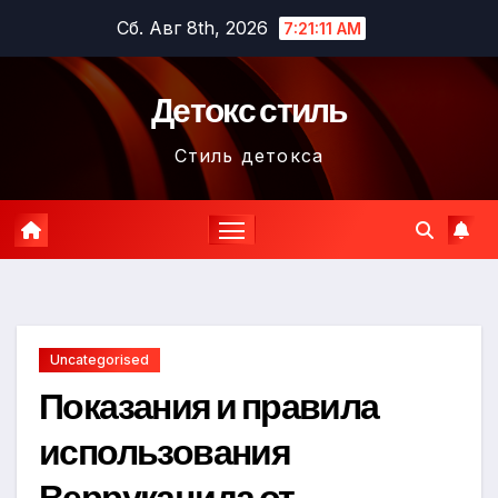
Перейти
Сб. Авг 8th, 2026
7:21:12 AM
к
содержимому
Детокс стиль
Стиль детокса
Uncategorised
Показания и правила
использования
Веррукацида от