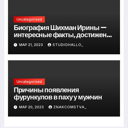
Uncategorised
Биография Шихман Ирины —
интересные факты, достижения
и путь к успеху
МАР 21, 2023
STUDIOHALLO_
Uncategorised
Причины появления
фурункулов в паху у мужчин
МАР 20, 2023
ZNAKCOMSTVA_