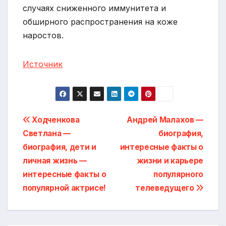
случаях сниженного иммунитета и
обширного распространения на коже
наростов.
Источник
Навигация
Ходченкова
Андрей Малахов —
Светлана —
биография,
по
биография, дети и
интересные факты о
записям
личная жизнь —
жизни и карьере
интересные факты о
популярного
популярной актрисе!
телеведущего