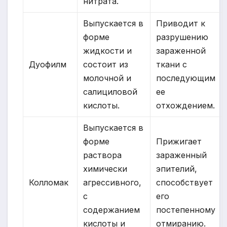
нитрата.
Выпускается в
Приводит к
форме
разрушению
жидкости и
зараженной
Дуофилм
состоит из
ткани с
молочной и
последующим
салициловой
ее
кислоты.
отхождением.
Выпускается в
форме
Прижигает
раствора
зараженный
химически
эпителий,
Колломак
агрессивного,
способствует
с
его
содержанием
постепенному
кислоты и
отмиранию.